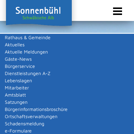
Rathaus & Gemeinde
Aktuelles
Sie sind hier:
Startseite Sonnenbühl
/
Wirtschaft
/
Gewerbeliste
Aktuelle Meldungen
Gewerbeliste
Gäste-News
Bürgerservice
Dienstleistungen A-Z
Lebenslagen
Keine Daten vorhanden
Mitarbeiter
Amtsblatt
Zurück zur Suche
Satzungen
Zurück zur Suche
Bürgerinformationsbroschüre
Ortschaftsverwaltungen
|
|
Schadensmeldung
e-Formulare