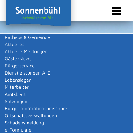
Rathaus & Gemeinde
Aktuelles
Sie sind hier:
Startseite Sonnenbühl
/
Wirtschaft
/
Gewerbeliste
Aktuelle Meldungen
Gewerbeliste
Gäste-News
Bürgerservice
Dienstleistungen A-Z
Lebenslagen
Keine Daten vorhanden
Mitarbeiter
Amtsblatt
Zurück zur Suche
Satzungen
Zurück zur Suche
Bürgerinformationsbroschüre
Ortschaftsverwaltungen
|
|
Schadensmeldung
e-Formulare