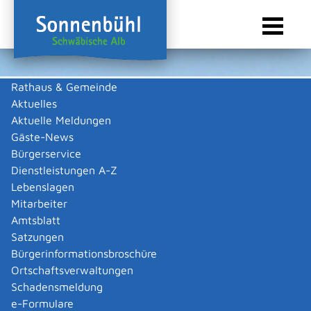
Rathaus & Gemeinde
Aktuelles
Sie sind hier:
Startseite Sonnenbühl
/
Wirtschaft
/
Gewerbeliste
Aktuelle Meldungen
Gewerbeliste
Gäste-News
Bürgerservice
Dienstleistungen A-Z
Lebenslagen
Keine Daten vorhanden
Mitarbeiter
Amtsblatt
Zurück zur Suche
Satzungen
Zurück zur Suche
Bürgerinformationsbroschüre
Ortschaftsverwaltungen
|
|
Schadensmeldung
e-Formulare