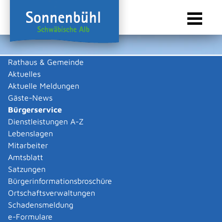
Rathaus & Gemeinde
Aktuelles
Sie sind hier:
Startseite Sonnenbühl
/
Rathaus & Gemeinde
/
Bürgerservice
Aktuelle Meldungen
Bürgerservice
Gäste-News
Bürgerservice
Dienstleistungen A-Z
Lebenslagen
Behördenwegweiser
Mitarbeiter
Externe Organisationseinheit
Amtsblatt
Satzungen
Stiftung für
Bürgerinformationsbroschüre
Hochschulzulassung (SfH)
Ortschaftsverwaltungen
Schadensmeldung
Rechtsfähige Anstalt des öffentlichen Rechts
e-Formulare