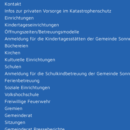
Allgemeine Informationen
Kontakt
Zugehörige Leistungen
Infos zur privaten Vorsorge im Katastrophenschutz
Formulare und Onlinedienste
Einrichtungen
Kindertageseinrichtungen
Hausanschrift
Öffnungszeiten/Betreuungsmodelle
Anmeldung für die Kindertagesstätten der Gemeinde Sonn
Silberstraße 21
Büchereien
44137
Dortmund
Zur elektronischen Fahrplanauskunft
Kirchen
Kulturelle Einrichtungen
Lieferanschrift
Schulen
Anmeldung für die Schulkindbetreuung der Gemeinde Son
44128
Dortmund
Ferienbetreuung
Soziale Einrichtungen
Kontakt
Volkshochschule
Freiwillige Feuerwehr
Telefon
(02
31) 1
08
10
Gremien
Telefon (Hotline-
Nummer (für
Gemeinderat
Bewerbende auf
Sitzungen
einen Studienplatz
Gemeinderat Presseberichte
an deutschen