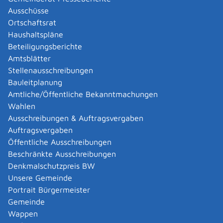
Hochschulen))
(02
31) 44
67
78
88
Ausschüsse
Fax
(02
31) 1
08
12
27
Ortschaftsrat
E-Mail
poststelle@hochschulstart.nrw.de
Haushaltspläne
Internet
http://www.hochschulstart.de
Beteiligungsberichte
Amtsblätter
Leistungen
Stellenausschreibungen
Studienplatz mit Zulassungsbeschränkung - sich
Bauleitplanung
bewerben
Amtliche/Öffentliche Bekanntmachungen
Wahlen
Ausschreibungen & Auftragsvergaben
Formulare und Onlinedienste
Auftragsvergaben
Bewerbungsportal von hochschulstart.de
Öffentliche Ausschreibungen
Die Stiftung für Hochschulzulassung (ehemals ZVS)
Beschränkte Ausschreibungen
vergibt zwei mal jährlich Studienplätze für
Denkmalschutzpreis BW
bestimmte Universitäten.
Unsere Gemeinde
Portrait Bürgermeister
Gemeinde
|
|
Wappen