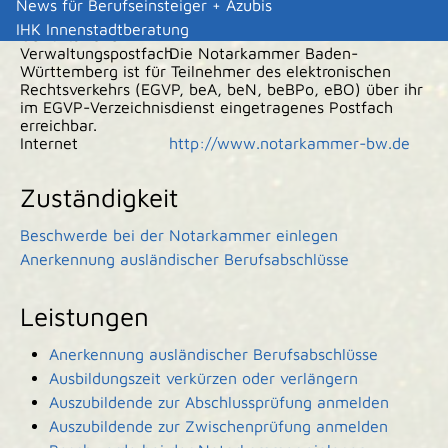
News für Berufseinsteiger + Azubis
Elektronisches
IHK Innenstadtberatung
Gerichts- und
Verwaltungspostfach
Die Notarkammer Baden-
Württemberg ist für Teilnehmer des elektronischen
Rechtsverkehrs (EGVP, beA, beN, beBPo, eBO) über ihr
im EGVP-Verzeichnisdienst eingetragenes Postfach
erreichbar.
Internet
http://www.notarkammer-bw.de
Zuständigkeit
Beschwerde bei der Notarkammer einlegen
Anerkennung ausländischer Berufsabschlüsse
Leistungen
Anerkennung ausländischer Berufsabschlüsse
Ausbildungszeit verkürzen oder verlängern
Auszubildende zur Abschlussprüfung anmelden
Auszubildende zur Zwischenprüfung anmelden