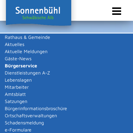
Rathaus & Gemeinde
Aktuelles
Sie sind hier:
Startseite Sonnenbühl
/
Rathaus & Gemeinde
/
Bürgerservice
Aktuelle Meldungen
Bürgerservice
Gäste-News
Bürgerservice
Dienstleistungen A-Z
Lebenslagen
Behördenwegweiser
Mitarbeiter
Externe Organisationseinheit
Amtsblatt
Satzungen
Notarkammer Baden-
Bürgerinformationsbroschüre
Württemberg
Ortschaftsverwaltungen
Schadensmeldung
Körperschaft des öffentlichen Rechts
e-Formulare