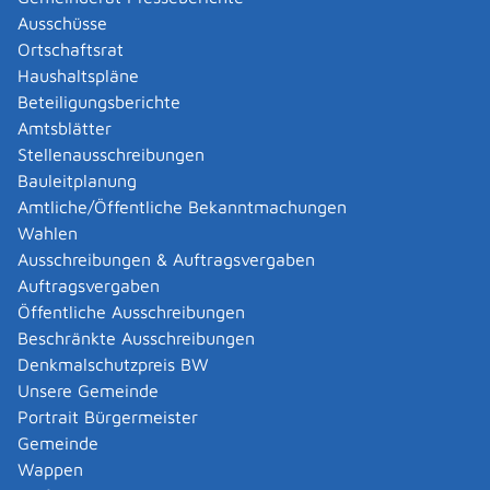
Land.
Ausschüsse
Ortschaftsrat
Das Ministerium für Verkehr erfüllt seine Aufgaben in
Haushaltspläne
enger Zusammenarbeit mit anderen Ministerien und
Beteiligungsberichte
Behörden. Dazu gehören insbesondere die
Amtsblätter
Regierungspräsidien
. Diese sind u.a. zuständig für die
Stellenausschreibungen
Abwicklung von Bau- und Sanierungsmaßnahmen von
Bauleitplanung
Bundes- und Landesstraßen nach den Maßgaben des
Amtliche/Öffentliche Bekanntmachungen
Ministeriums. Die
Nahverkehrsgesellschaft Baden-
Wahlen
Württemberg (NVBW)
berät und unterstützt das
Ausschreibungen & Auftragsvergaben
Ministerium für Verkehr in allen Fragen des
Auftragsvergaben
Öffentlichen Personennahverkehrs (ÖPNV). Sie plant,
Öffentliche Ausschreibungen
bestellt, koordiniert und bewirbt insbesondere die
Beschränkte Ausschreibungen
Verkehrsleistungen im Schienenpersonennahverkehr
Denkmalschutzpreis BW
(SPNV). Zudem fungiert die NVBW als Fachstelle für
Unsere Gemeinde
Fuß- und Radverkehrsförderung, berät und bearbeitet
Portrait Bürgermeister
Fördermaßnahmen in den Bereichen
Gemeinde
Infrastrukturförderung und Innovative Bedienkonzepte.
Wappen
Als Ideengeber und Netzwerkknoten für nachhaltige