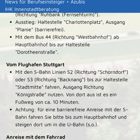
News für Berufseinsteiger + Azubis
"Ostfildern"), U12 (Richtung Dürrlewang") oder U15
IHK Innenstadtberatung
(Richtung "Ruhbank (Fernsehturm)").
Ausstieg: Haltestelle "Charlottenplatz", Ausgang
"Planie" (barrierefrei).
Mit dem Bus 44 (Richtung "Westbahnhof") ab
Hauptbahnhof bis zur Haltestelle
"Dorotheenstraße".
Vom Flughafen Stuttgart
Mit den S-Bahn Linien S2 (Richtung "Schorndorf")
oder S3 (Richtung "Backnang") bis zur Haltestelle
"Stadtmitte" fahren, Ausgang Richtung
"Königstraße" nutzen. Von dort aus ist es ein
Fußweg von ca. 10 Minuten.
Achtung: für eine barrierefreie Anreise mit der S-
Bahn fahren Sie bitte bis zum Hauptbahnhof und
steigen dort um in die U-Bahn (s.o.).
Anreise mit dem Fahrrad