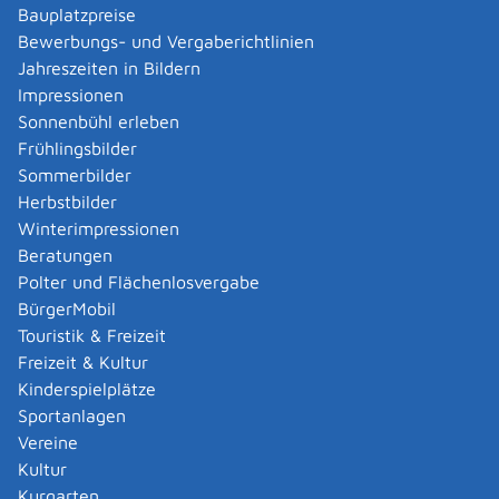
Bauplatzpreise
Luftreinhaltung und Klimaschutz, Digitalisierung, der
Bewerbungs- und Vergaberichtlinien
Schutz vor Verkehrslärm und die Förderung des Fuß-
Jahreszeiten in Bildern
und Radverkehrs, stehen im Zentrum der Arbeit der
Impressionen
Abteilung für Nachhaltige Mobilität. Ein weiteres
Sonnenbühl erleben
wichtiges Aufgabengebiet sind das Verkehrsrecht und
Frühlingsbilder
die Verkehrssicherheit.
Sommerbilder
Herbstbilder
Die Abteilung „Mobilitätszentrale, vernetzte und
Winterimpressionen
digitale Mobilität“ gestaltet eine attraktive und
Beratungen
verlässliche Mobilität im Klimaschutzland Baden-
Polter und Flächenlosvergabe
Württemberg in den Bereichen Mobilitäts- und
BürgerMobil
Verkehrssteuerung, Verkehrsinformation,
Touristik & Freizeit
Mobilitätsdaten, digitale Services und Carsharing.
Freizeit & Kultur
Neben dem Individualverkehr werden dabei auch der
Kinderspielplätze
Güterverkehr sowie alle möglichen Verkehrsträger
Sportanlagen
einschließlich des Luftverkehrs betrachtet.
Vereine
Dem Ministerium nachgeordnet ist die
Kultur
Straßenbauverwaltung in den Regierungspräsidien.
Kurgarten