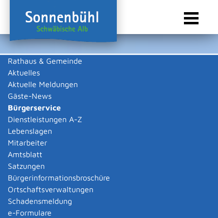
Rathaus & Gemeinde
Aktuelles
Sie sind hier:
Startseite Sonnenbühl
/
Rathaus & Gemeinde
/
Bürgerservice
Aktuelle Meldungen
Bürgerservice
Gäste-News
Bürgerservice
Dienstleistungen A-Z
Lebenslagen
Behördenwegweiser
Mitarbeiter
Externe Organisationseinheit
Amtsblatt
Satzungen
Ministerium für Verkehr
Bürgerinformationsbroschüre
Baden-Württemberg
Ortschaftsverwaltungen
Schadensmeldung
Allgemeine Informationen
e-Formulare