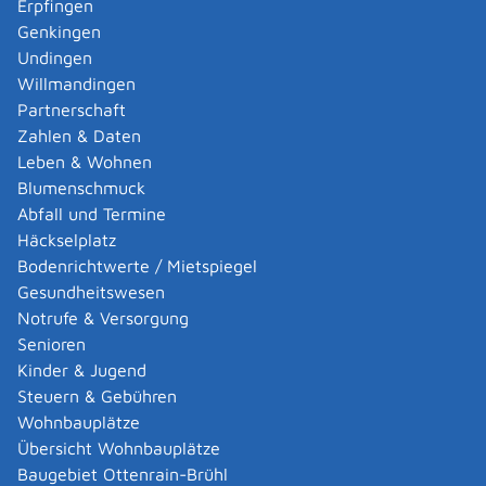
Erpfingen
Mobilität baut die NVBW im Bereich Neue Mobilität die
Genkingen
Themenfelder Digitalisierung und Klimaschutz und
Undingen
Mobilität weiter aus.
Willmandingen
Partnerschaft
Die Abteilung für Straßenverkehr und
Zahlen & Daten
Straßeninfrastruktur und die Straßenbauverwaltung
Leben & Wohnen
Baden-Württemberg planen, bauen, erhalten und
Blumenschmuck
betreiben die Bundesstraßen und Landesstraßen mit
Abfall und Termine
ihren zahlreichen Brücken, Tunneln und anderen
Häckselplatz
Bauwerken und sichern so die Leistungsfähigkeit der
Bodenrichtwerte / Mietspiegel
Straßeninfrastruktur und des Straßenverkehrs.
Gesundheitswesen
Notrufe & Versorgung
Die Abteilung für Öffentlichen Verkehr ist für den
Senioren
Ausbau des Schienenpersonennahverkehrs,
Kinder & Jugend
Infrastrukturprojekte bei Bahn und im ÖPNV sowie die
Steuern & Gebühren
Förderung des Öffentlichen Personennahverkehrs
Wohnbauplätze
zuständig. Auch das Bahnprojekt Stuttgart-Ulm wird
Übersicht Wohnbauplätze
hier bearbeitet.
Baugebiet Ottenrain-Brühl