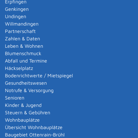
Erpfingen
entscheidet die Kammer durch
Urteil oder Beschluss
.
Genkingen
Dem Präsidenten des Landesarbeitsgerichtes steht
Undingen
wegen des Verfassungsgrundsatzes der
richterlichen
Willmandingen
Unabhängigkeit
keine Fachaufsicht über die Richter zu.
Partnerschaft
Gegen Urteile und Beschlüsse
des
Zahlen & Daten
Landesarbeitsgerichts kann unter den gesetzlich
Leben & Wohnen
bestimmten Voraussetzungen daher nur das
Blumenschmuck
Rechtsmittel der Revision
beim Bundesarbeitsgericht
Abfall und Termine
eingelegt werden.
Häckselplatz
Bodenrichtwerte / Mietspiegel
Gesundheitswesen
Hausanschrift
Notrufe & Versorgung
Senioren
Habsburgerstraße 103
Kinder & Jugend
79104
Freiburg
Steuern & Gebühren
Zur elektronischen Fahrplanauskunft
Wohnbauplätze
Übersicht Wohnbauplätze
Kontakt
Baugebiet Ottenrain-Brühl