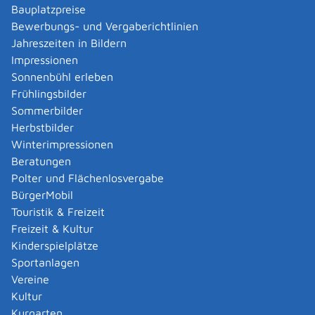
Telefon
(07
61) 70
80-315
Bauplatzpreise
Fax
(07
61) 70
80-36
Bewerbungs- und Vergaberichtlinien
Elektronisches
Jahreszeiten in Bildern
Gerichts- und
Verwaltungspostfach
" safe-prod-1500989414880-
Impressionen
016518227 "
Sonnenbühl erleben
Internet
http://www.lag-baden-
Frühlingsbilder
wuerttemberg.de
Sommerbilder
Herbstbilder
Leistungen
Winterimpressionen
Prozesskostenhilfe oder Verfahrenskostenhilfe
Beratungen
beantragen
Polter und Flächenlosvergabe
Urteil anfordern
BürgerMobil
Touristik & Freizeit
Formulare und Onlinedienste
Freizeit & Kultur
Kinderspielplätze
Prozesskostenhilfe - Erklärung über die
Sportanlagen
persönlichen und wirtschaftlichen Verhältnisse
Vereine
Prozesskosten­hilfe – Formular online ausfüllen
Kultur
Prozesskostenhilfe - Hinweisblatt
Kurgarten