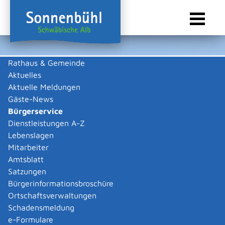
Rathaus & Gemeinde
Aktuelles
Sie sind hier:
Startseite Sonnenbühl
/
Rathaus & Gemeinde
/
Bürgerservice
Aktuelle Meldungen
Bürgerservice
Gäste-News
Bürgerservice
Dienstleistungen A-Z
Lebenslagen
Behördenwegweiser
Mitarbeiter
Externe Organisationseinheit
Amtsblatt
Satzungen
Landesarbeitsgericht Baden-
Bürgerinformationsbroschüre
Württemberg Kammern
Ortschaftsverwaltungen
Schadensmeldung
Freiburg
e-Formulare