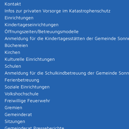
Kontakt
Allgemeine Informationen
Infos zur privaten Vorsorge im Katastrophenschutz
Zugehörige Leistungen
Einrichtungen
Formulare und Onlinedienste
Kindertageseinrichtungen
Öffnungszeiten/Betreuungsmodelle
Beschreibung
Anmeldung für die Kindertagesstätten der Gemeinde Sonn
Büchereien
Das Landesarbeitsgericht Baden-Württemberg übt die
Kirchen
Rechtsprechung
in
arbeitsrechtlichen Streitigkeiten in
Kulturelle Einrichtungen
zweiter Instanz
aus.
Schulen
Anmeldung für die Schulkindbetreuung der Gemeinde Son
Das Landesarbeitsgericht ist zuständig für
Ferienbetreuung
Berufungen
gegen die Entscheidungen der
Soziale Einrichtungen
Arbeitsgerichte im Urteilsverfahren. Das betrifft
Volkshochschule
insbesondere Rechtsstreitigkeiten zwischen
Freiwillige Feuerwehr
Arbeitnehmern und Arbeitgebern.
Gremien
Gemeinderat
Beschwerden
gegen die Entscheidungen der
Sitzungen
Arbeitsgerichte im Beschlussverfahren. Das betrifft
Gemeinderat Presseberichte
insbesondere Rechtsstreitigkeiten zwischen