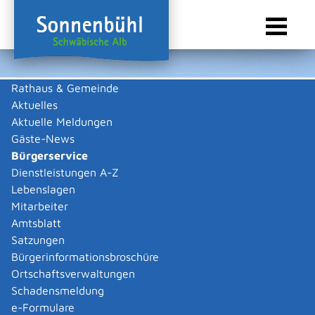
Rathaus & Gemeinde
Aktuelles
Sie sind hier:
Startseite Sonnenbühl
/
Rathaus & Gemeinde
/
Bürgerservice
Aktuelle Meldungen
Bürgerservice
Gäste-News
Bürgerservice
Dienstleistungen A-Z
Lebenslagen
Behördenwegweiser
Mitarbeiter
Externe Organisationseinheit
Amtsblatt
Satzungen
Kreisgesundheitsamt
Bürgerinformationsbroschüre
Ortschaftsverwaltungen
Allgemeine Informationen
Schadensmeldung
Zugehörige Leistungen
e-Formulare
Formulare und Onlinedienste