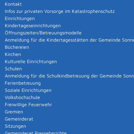
Kontakt
Infos zur privaten Vorsorge im Katastrophenschutz
Besucheranschrift
Einrichtungen
St.-Wolfgang-Straße 13
Kindertageseinrichtungen
72764
Reutlingen
Öffnungszeiten/Betreuungsmodelle
Zur elektronischen Fahrplanauskunft
Anmeldung für die Kindertagesstätten der Gemeinde Sonn
Büchereien
Kontakt
Kirchen
Kulturelle Einrichtungen
E-Mail
gesundheitsamt@kreis-
reutlingen.de
Schulen
Servicekonto
Sichere Servicekonto-Nachricht
Anmeldung für die Schulkindbetreuung der Gemeinde Son
über service-bw.de senden
Ferienbetreuung
Soziale Einrichtungen
Leistungen
Volkshochschule
Freiwillige Feuerwehr
Infektionsschutzbelehrung inklusive Bescheinigung
Gremien
beantragen
Gemeinderat
Trinkwasser - Verunreinigungen melden
Sitzungen
Gemeinderat Presseberichte