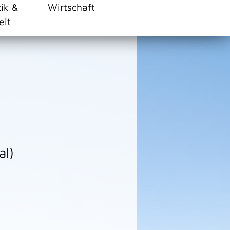
tik &
Wirtschaft
eit
al)