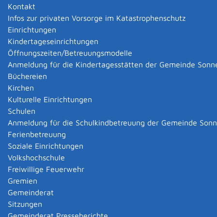
Zugehörige Leistungen
Kontakt
Formulare und Onlinedienste
Infos zur privaten Vorsorge im Katastrophenschutz
Einrichtungen
Hausanschrift
Kindertageseinrichtungen
Öffnungszeiten/Betreuungsmodelle
Murnaustraße 6
Anmeldung für die Kindertagesstätten der Gemeinde Sonn
65189
Wiesbaden
Zur elektronischen Fahrplanauskunft
Büchereien
Kirchen
Kontakt
Kulturelle Einrichtungen
Schulen
Telefon
(06
11) 7
78
91-0
Anmeldung für die Schulkindbetreuung der Gemeinde Son
Fax
(06
11) 7
78
91-39
Ferienbetreuung
E-Mail
fsk@spio-fsk.de
Internet
http://www.fsk.de
Soziale Einrichtungen
Volkshochschule
Leistungen
Freiwillige Feuerwehr
Gremien
Bildträger - Alterskennzeichnung und Freigabe für
Gemeinderat
Altersstufen beantragen
Sitzungen
Gemeinderat Presseberichte