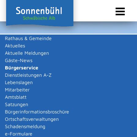
Rathaus & Gemeinde
Aktuelles
Sie sind hier:
Startseite Sonnenbühl
/
Rathaus & Gemeinde
/
Bürgerservice
Aktuelle Meldungen
Bürgerservice
Gäste-News
Bürgerservice
Dienstleistungen A-Z
Lebenslagen
Behördenwegweiser
Mitarbeiter
Externe Organisationseinheit
Amtsblatt
Satzungen
Freiwillige Selbstkontrolle der
Bürgerinformationsbroschüre
Filmwirtschaft GmbH
Ortschaftsverwaltungen
Schadensmeldung
Allgemeine Informationen
e-Formulare