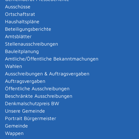
Lieferantenbeziehungen aufbauen, Beschäftigte suchen
Ausschüsse
und sich einen Ruf erwerben. Kurz gesagt: Sie müssen
Ortschaftsrat
eine Anlaufphase durchstehen. Eine
Haushaltspläne
Betriebsneugründung birgt aber nicht nur Risiken. Sie
Beteiligungsberichte
bietet auch die Chance, einen Betrieb nach Ihren
Amtsblätter
eigenen Vorstellungen völlig neu aufzubauen.
Stellenausschreibungen
Betriebsbeteiligung
Bauleitplanung
Für die Beteiligung an einem Betrieb gelten dieselben
Amtliche/Öffentliche Bekanntmachungen
Empfehlungen wie für die Übernahme eines Betriebs.
Wahlen
Es hängt vom Preis für die Beteiligung, von den
Ausschreibungen & Auftragsvergaben
Zukunftsaussichten des Betriebs und von den konkreten
Auftragsvergaben
Regelungen des Gesellschaftsvertrags ab, ob der
Öffentliche Ausschreibungen
Einstieg in das Unternehmen sinnvoll ist oder nicht.
Beschränkte Ausschreibungen
Gemeinsame Gründung mit anderen
Denkmalschutzpreis BW
Einen Betrieb nicht alleine, sondern gemeinsam mit
Unsere Gemeinde
einer Geschäftspartnerin oder einem Geschäftspartner
Portrait Bürgermeister
zu gründen, hat Vorteile:
Gemeinde
Der Betrieb lastet nicht nur auf Ihren Schultern,
Wappen
sondern Sie teilen die Verantwortung und das