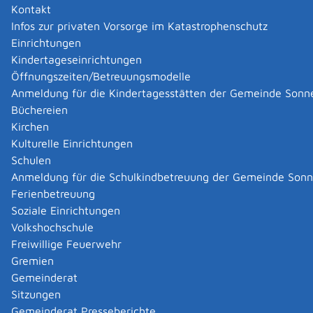
führt nicht nur über eine
Kontakt
Infos zur privaten Vorsorge im Katastrophenschutz
Gründung aus der Arbeitslosigkeit
Einrichtungen
Kindertageseinrichtungen
Nebenerwerbsgründung
Öffnungszeiten/Betreuungsmodelle
Anmeldung für die Kindertagesstätten der Gemeinde Sonn
Betriebsneugründung. Die Art der Gründung sollte zu
Büchereien
Ihnen und Ihren unternehmerischen Fähigkeiten passen.
Kirchen
Welchen Weg Sie wählen, hängt beispielsweise von
Kulturelle Einrichtungen
folgenden Faktoren ab: Wie viel Gestaltungsspielraum
Schulen
möchten Sie haben? Gibt es eine günstige Gelegenheit
Anmeldung für die Schulkindbetreuung der Gemeinde Son
ein Unternehmen zu übernehmen? Können Sie das
Ferienbetreuung
Risiko reduzieren? Mehr zu den möglichen Wegen in die
Soziale Einrichtungen
Selbständigkeit lesen Sie auf dieser Seite und in den
Volkshochschule
Unterkapiteln.
Freiwillige Feuerwehr
Betriebsgründung
Gremien
Bei der Betriebsgründung starten Sie bei null. Sie
Gemeinderat
müssen sich Ihren Markt erst erobern und Ihre Position
Sitzungen
am Markt festigen. Sie müssen Kunden- und
Gemeinderat Presseberichte