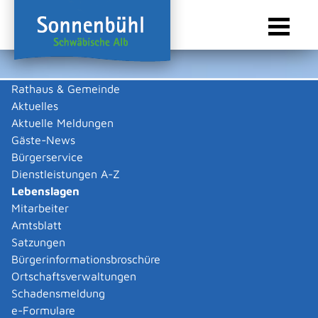
Rathaus & Gemeinde
Aktuelles
Sie sind hier:
Startseite Sonnenbühl
/
Rathaus & Gemeinde
/
Bürgerservice
/
Lebenslagen
/
Unternehmen gründen
/
Wege in die Selbständigkeit
Aktuelle Meldungen
Gäste-News
Lebenslagen
Bürgerservice
Dienstleistungen A-Z
Lebenslagen
Mitarbeiter
Wege in die Selbständigkeit
Amtsblatt
Satzungen
Einheitlicher
Bürgerinformationsbroschüre
Ansprechpartner/Einheitliche Stelle
Ortschaftsverwaltungen
Schadensmeldung
Der Weg in die Selbständigkeit
e-Formulare
Franchise