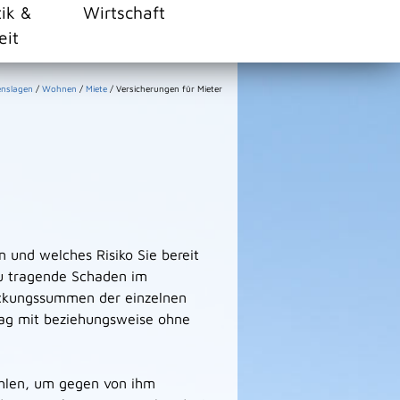
tik &
Wirtschaft
eit
enslagen
/
Wohnen
/
Miete
/
Versicherungen für Mieter
 und welches Risiko Sie bereit
 zu tragende Schaden im
eckungssummen der einzelnen
rag mit beziehungsweise ohne
fehlen, um gegen von ihm