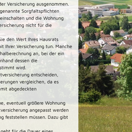
 der Versicherung ausgenommen.
genannte Sorgfaltspflichten
d einschalten und die Wohnung
ersicherung nicht für die
ie den Wert Ihres Hausrats
it Ihrer Versicherung tun. Manche
alberechnung an, bei der ein
anhand dessen die
timmt wird.
atversicherung entscheiden,
herungen vergleichen, da es
amit abgedeckten
ue, eventuell größere Wohnung
tversicherung angepasst werden
ng feststellen müssen. Dazu gibt
 geht für die Dauer eines