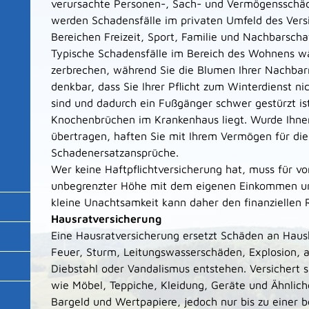
verursachte Personen-, Sach- und Vermögensschäde
werden Schadensfälle im privaten Umfeld des Versi
Bereichen Freizeit, Sport, Familie und Nachbarscha
Typische Schadensfälle im Bereich des Wohnens wä
zerbrechen, während Sie die Blumen Ihrer Nachbarn
denkbar, dass Sie Ihrer Pflicht zum Winterdienst 
sind und dadurch ein Fußgänger schwer gestürzt is
Knochenbrüchen im Krankenhaus liegt. Wurde Ihnen
übertragen, haften Sie mit Ihrem Vermögen für di
Schadenersatzansprüche.
Wer keine Haftpflichtversicherung hat, muss für v
unbegrenzter Höhe mit dem eigenen Einkommen 
kleine Unachtsamkeit kann daher den finanziellen 
Hausratversicherung
Eine Hausratversicherung ersetzt Schäden an Haus
Feuer, Sturm, Leitungswasserschäden, Explosion, a
Diebstahl oder Vandalismus entstehen. Versichert 
wie Möbel, Teppiche, Kleidung, Geräte und Ähnliche
Bargeld und Wertpapiere, jedoch nur bis zu einer 