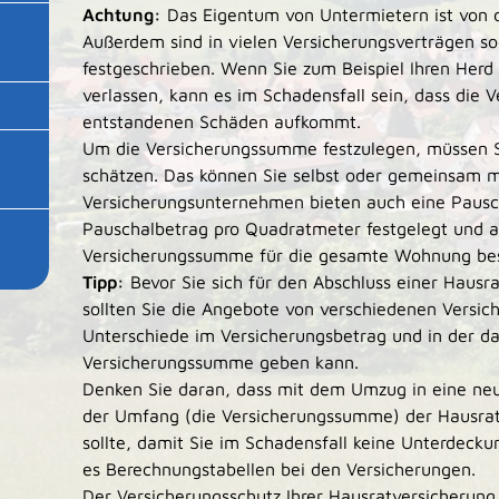
Achtung:
Das Eigentum von Untermietern ist von
Außerdem sind in vielen Versicherungsverträgen so
festgeschrieben. Wenn Sie zum Beispiel Ihren Her
verlassen, kann es im Schadensfall sein, dass die V
entstandenen Schäden aufkommt.
Um die Versicherungssumme festzulegen, müssen S
schätzen. Das können Sie selbst oder gemeinsam m
Versicherungsunternehmen bieten auch eine Pausch
Pauschalbetrag pro Quadratmeter festgelegt und 
Versicherungssumme für die gesamte Wohnung bes
Tipp:
Bevor Sie sich für den Abschluss einer Hausr
sollten Sie die Angebote von verschiedenen Versic
Unterschiede im Versicherungsbetrag und in der d
Versicherungssumme geben kann.
Denken Sie daran, dass mit dem Umzug in eine ne
der Umfang (die Versicherungssumme) der Hausra
sollte, damit Sie im Schadensfall keine Unterdecku
es Berechnungstabellen bei den Versicherungen.
Der Versicherungsschutz Ihrer Hausratversicherung