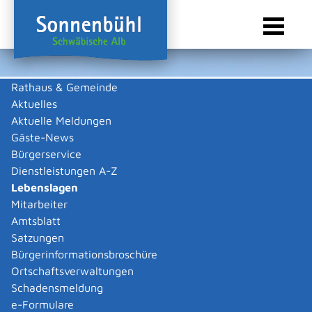
Rathaus & Gemeinde
Aktuelles
Sie sind hier:
Startseite Sonnenbühl
/
Rathaus & Gemeinde
/
Bürgerservice
/
Lebenslagen
/
Studium
/
Soziale Fragen
/
Jobvermittlung
Aktuelle Meldungen
Gäste-News
Lebenslagen
Bürgerservice
Dienstleistungen A-Z
Lebenslagen
Mitarbeiter
Jobvermittlung
Amtsblatt
Satzungen
Studierende können neben dem Studium eine
Bürgerinformationsbroschüre
Beschäftigung ausüben.
Ortschaftsverwaltungen
Sollten Sie aus finanziellen Gründen eine
Schadensmeldung
Nebentätigkeit in Betracht ziehen, achten Sie darauf,
e-Formulare