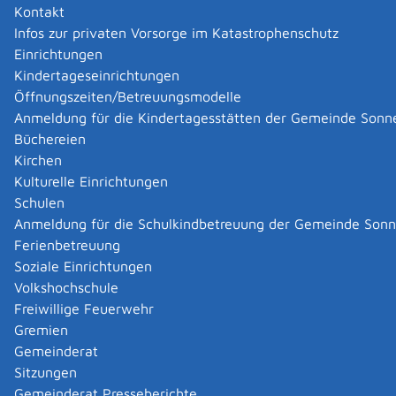
dass diese Ihr Studium nicht beeinträchtigt.
Kontakt
Einzelne Studierendenwerke in Baden-Württemberg
Infos zur privaten Vorsorge im Katastrophenschutz
bieten eine eigene Jobvermittlung an, die sowohl von
Einrichtungen
immatrikulierten Studierenden als auch von
Kindertageseinrichtungen
Arbeitgebern kostenlos genutzt werden kann.
Öffnungszeiten/Betreuungsmodelle
Sozialversicherungsrechtliche Aspekte
Anmeldung für die Kindertagesstätten der Gemeinde Sonn
Die Erwerbstätigkeit Studierender ist im Rahmen der
Büchereien
gesetzlichen Bestimmungen
Kirchen
sozialversicherungspflichtig. Ob die Voraussetzungen
Kulturelle Einrichtungen
für eine Versicherungspflicht in der Sozialversicherung
Schulen
bestehen, muss von Ihren Arbeitgebern geprüft werden.
Anmeldung für die Schulkindbetreuung der Gemeinde Son
Deshalb müssen Sie alle dazu notwendigen Angaben
Ferienbetreuung
machen.
Soziale Einrichtungen
Hinweis: Für Studierende, die BAföG erhalten, ist
Volkshochschule
wichtig, dass der Verdienst aus Ferien- und Nebenjobs
Freiwillige Feuerwehr
während des Bewilligungszeitraumes den gesetzlich
Gremien
vorgesehenen Freibetrag nicht überschreitet. Bitte
Gemeinderat
erkundiegen Sie sich über die jeweils aktuelle Höhe.
Sitzungen
Zum regelmäßigen Arbeitsverdienst zählen auch
Gemeinderat Presseberichte