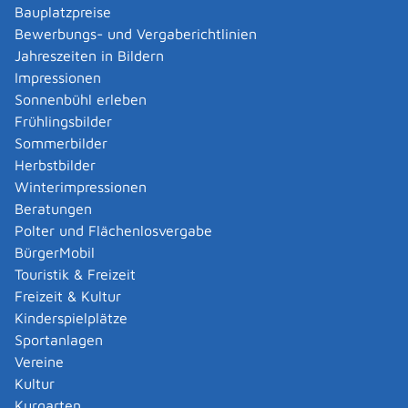
Bauplatzpreise
Maßnahmenplan für Unternehmen
Bewerbungs- und Vergaberichtlinien
Jahreszeiten in Bildern
Zugehörige
Impressionen
Häufig gestellte Fragen
Sonnenbühl erleben
Frühlingsbilder
Datenschutzbeauftragte bei
Sommerbilder
Verantwortlichen und
Herbstbilder
Auftragsverarbeitern
Winterimpressionen
Beratungen
Tipps in Sachen
Polter und Flächenlosvergabe
Beschäftigtendatenschutz
BürgerMobil
Touristik & Freizeit
Zertifizierung zur Einhaltung der
Freizeit & Kultur
datenschutzrechtliche Vorgaben nach
Kinderspielplätze
Art. 42 DS-GVO
Sportanlagen
Vereine
Leistungen
Kultur
Kurgarten