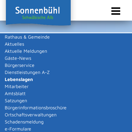
Rathaus & Gemeinde
Aktuelles
Sie sind hier:
Startseite Sonnenbühl
/
Rathaus & Gemeinde
/
Bürgerservice
/
Lebenslagen
/
Unternehmen führen
/
Betrieblicher Datenschutz
/
Datenschutzpflichten von Unternehmen
Aktuelle Meldungen
Gäste-News
Lebenslagen
Bürgerservice
Dienstleistungen A-Z
Lebenslagen
Mitarbeiter
Datenschutzpflichten von
Amtsblatt
Unternehmen
Satzungen
Bürgerinformationsbroschüre
Ortschaftsverwaltungen
Datenschutz bei der
Schadensmeldung
Datenträgervernichtung
e-Formulare