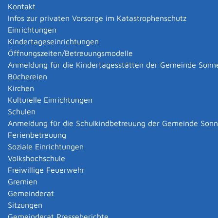
Kontakt
Datenschutzregister,
Infos zur privaten Vorsorge im Katastrophenschutz
Datenschutzbeauftragter
Einrichtungen
Kindertageseinrichtungen
Pflichten bei unerlaubter
Öffnungszeiten/Betreuungsmodelle
Datenweitergabe
Anmeldung für die Kindertagesstätten der Gemeinde Sonn
Büchereien
Kirchen
Technische und organisatorische
Kulturelle Einrichtungen
Maßnahmen
Schulen
Anmeldung für die Schulkindbetreuung der Gemeinde Son
Verpflichtung auf das Datengeheimnis
Ferienbetreuung
Soziale Einrichtungen
Unternehmen sollten so wenig wie möglich
Volkshochschule
personenbezogene Daten erheben, verarbeiten und
Freiwillige Feuerwehr
nutzen. Jedenfalls müssen Sie personenbezogene
Gremien
Daten ohne Namen oder mit falschem Namen
Gemeinderat
speichern, soweit dies nach dem jeweiligen
Sitzungen
Verwendungszweck möglich ist und im Vergleich zum
Gemeinderat Presseberichte