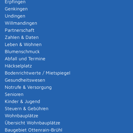
Erpfingen
Genkingen
Informationen zur EU-Datenschutz-
Undingen
Grundverordnung (EU-DSGVO):
Willmandingen
"Was muss Ihr Unternehmen tun?"
Partnerschaft
Infografik der Europäischen
Zahlen & Daten
Kommission
Leben & Wohnen
Blumenschmuck
Vorschriften für Unternehmen und
Abfall und Termine
Organisationen
Häckselplatz
Bodenrichtwerte / Mietspiegel
Gesundheitswesen
"Sechs Schritte für die DGVO" der
Notrufe & Versorgung
Handwerkskammer Stuttgart
Senioren
Kinder & Jugend
Checkliste der IHK Stuttgart
Steuern & Gebühren
Wohnbauplätze
Online-Test zur Selbsteinschätzung
Übersicht Wohnbauplätze
"Auf dem Weg zur EU-DGVO"
Baugebiet Ottenrain-Brühl