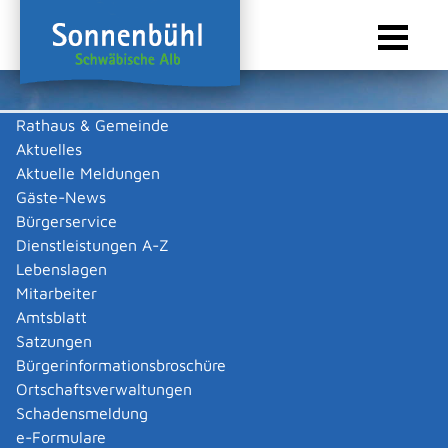
Rathaus & Gemeinde
Aktuelles
Sie sind hier:
Startseite Sonnenbühl
/
Touristik & Freizeit
/
Jahreszeiten in Bildern
/
Impressionen
Aktuelle Meldungen
Gäste-News
Impressionen
Bürgerservice
Dienstleistungen A-Z
Fotoalben
Lebenslagen
Mitarbeiter
Amtsblatt
Satzungen
Bürgerinformationsbroschüre
Ortschaftsverwaltungen
Schadensmeldung
e-Formulare
Frühlingsbilder