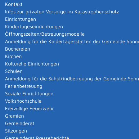
(copyright: Gemeinde Sonnenbühl)
Kontakt
Infos zur privaten Vorsorge im Katastrophenschutz
Einrichtungen
Kindertageseinrichtungen
Öffnungszeiten/Betreuungsmodelle
Anmeldung für die Kindertagesstätten der Gemeinde Sonn
Sommerbilder
Büchereien
(copyright: Gemeinde Sonnenbühl)
Kirchen
Kulturelle Einrichtungen
Schulen
Anmeldung für die Schulkindbetreuung der Gemeinde Son
Ferienbetreuung
Soziale Einrichtungen
Herbstbilder
Volkshochschule
"Indian Summer" auf der Schwäbischen Alb. (copyright: Gemeinde
Sonnenbühl)
Freiwillige Feuerwehr
Gremien
Gemeinderat
Sitzungen
Gemeinderat Presseberichte