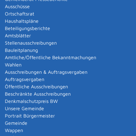
Ausschüsse
Ortschaftsrat
Winterimpressionen
Haushaltspläne
(copyright: Gemeinde Sonnenbühl)
Beteiligungsberichte
Amtsblätter
Stellenausschreibungen
Bauleitplanung
Amtliche/Öffentliche Bekanntmachungen
Wahlen
Sonnenbühl erleben
Ausschreibungen & Auftragsvergaben
Die Bilder zeigen die Vielfältigkeit der Gemeinde Sonnenbühl und
Auftragsvergaben
Ihrer Landschaft.
(copyright: G. & M. Maier)
Öffentliche Ausschreibungen
Beschränkte Ausschreibungen
Denkmalschutzpreis BW
Unsere Gemeinde
Nutzungsrechte
Portrait Bürgermeister
Gemeinde
Bitte beachten, dass die auf der Homepage
Wappen
dargestellten Bilder wie auch die übrigen Inhalte,