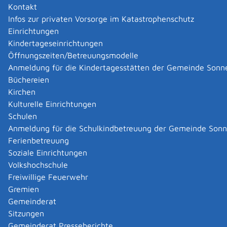
Kontakt
Auf diesem Weg können Sie auch
Infos zur privaten Vorsorge im Katastrophenschutz
Personenzahländerungen mitteilen. Ebenso können Sie
Einrichtungen
Ihre Sperrmüllabfuhr online beantragen. Für
Kindertageseinrichtungen
Gewerbebetriebe stehen Informationen über
Öffnungszeiten/Betreuungsmodelle
Abfallbehälter, -gebühren und -deponien bereit.
Anmeldung für die Kindertagesstätten der Gemeinde Sonn
Büchereien
Müllabfuhr
14tägig,
Papier und Gelber Sack
alle 4
Kirchen
Wochen.
Sperrmüllanmeldung
erfolgt durch
Kulturelle Einrichtungen
gesonderte Karte direkt beim Landratsamt Reutlingen.
Schulen
Anmeldung für die Schulkindbetreuung der Gemeinde Son
Kontakt
Ferienbetreuung
Soziale Einrichtungen
Für allgemeine Fragen:
Volkshochschule
Freiwillige Feuerwehr
Abfall-ABC: was entsorge ich wo?
Gremien
Gemeinderat
Mail:
abfallwirtschaft@kreis-reutlingen.de
Sitzungen
Gemeinderat Presseberichte