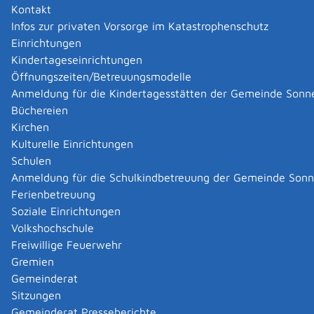
E-Mail
oliverbloch@t-online.de
Kontakt
Infos zur privaten Vorsorge im Katastrophenschutz
Zurück
Zurück zur Suche
Einrichtungen
Kindertageseinrichtungen
Öffnungszeiten/Betreuungsmodelle
|
|
Anmeldung für die Kindertagesstätten der Gemeinde Sonn
Büchereien
Kirchen
Kulturelle Einrichtungen
Schulen
Anmeldung für die Schulkindbetreuung der Gemeinde Son
Ferienbetreuung
Soziale Einrichtungen
Volkshochschule
Freiwillige Feuerwehr
Gremien
Gemeinderat
Datenschutz
|
Impressum
p
owered by
Sitzungen
Komm.ONE
Gemeinderat Presseberichte