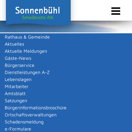
Rathaus & Gemeinde
Aktuelles
Sie sind hier:
Startseite Sonnenbühl
/
Touristik & Freizeit
/
Freizeit & Kultur
/
Vereine
Aktuelle Meldungen
Vereine
Gäste-News
Bürgerservice
Dienstleistungen A-Z
Lebenslagen
Männergesangverein 1894 e. V.
Mitarbeiter
Amtsblatt
Genkingen
Satzungen
Vorsitzender
Bürgerinformationsbroschüre
Oliver
Bloch
Genkingen
Ortschaftsverwaltungen
Schulstraße 6
Schadensmeldung
72820
Sonnenbühl
e-Formulare