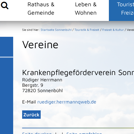
Rathaus &
Leben &
Touris
Gemeinde
Wohnen
Freiz
Sie sind hier:
Startseite Sonnenbühl
/
Touristik & Freizeit
/
Freizeit & Kultur
/
Verei
Vereine
Krankenpflegeförderverein Son
Rüdiger
Herrmann
Bergstr. 9
72820
Sonnenbühl
E-Mail
ruediger.herrmannqweb.de
Zurück