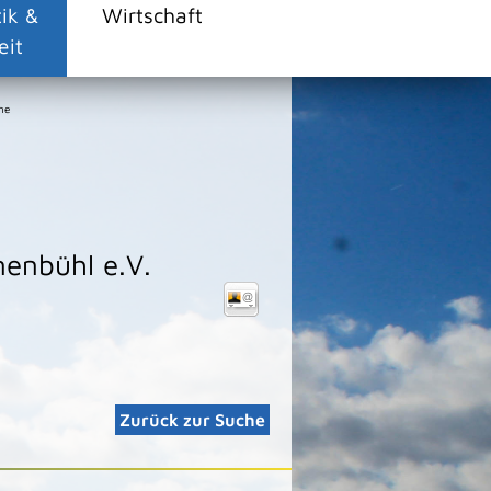
tik &
Wirtschaft
eit
ne
nenbühl e.V.
Zurück zur Suche