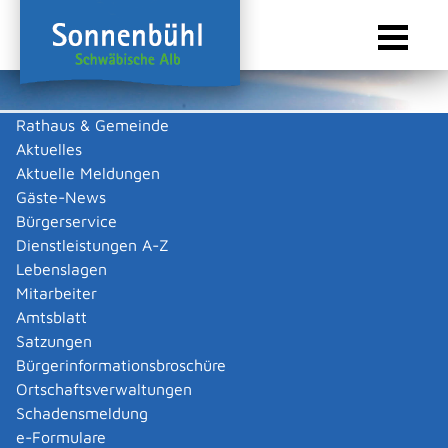
Rathaus & Gemeinde
Aktuelles
Sie sind hier:
Startseite Sonnenbühl
/
Touristik & Freizeit
/
Freizeit & Kultur
/
Vereine
Aktuelle Meldungen
Vereine
Gäste-News
Bürgerservice
Dienstleistungen A-Z
Lebenslagen
Kulturverein Zehntscheuer
Mitarbeiter
Amtsblatt
Undingen e.V.
Satzungen
1. Vorsitzender
Bürgerinformationsbroschüre
Marc
Bergweiler
Hagstr. 7
Ortschaftsverwaltungen
72820
Sonnenbühl
Schadensmeldung
e-Formulare
www.zehntscheuer-undingen.de