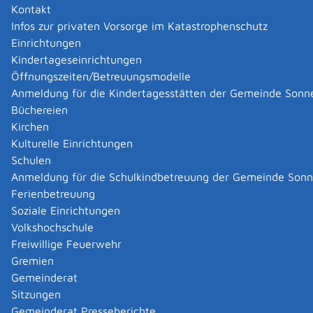
Kontakt
Zurück
Zurück zur Suche
Infos zur privaten Vorsorge im Katastrophenschutz
Einrichtungen
Kindertageseinrichtungen
|
|
Öffnungszeiten/Betreuungsmodelle
Anmeldung für die Kindertagesstätten der Gemeinde Sonn
Büchereien
Kirchen
Kulturelle Einrichtungen
Schulen
Anmeldung für die Schulkindbetreuung der Gemeinde Son
Ferienbetreuung
Soziale Einrichtungen
Volkshochschule
Freiwillige Feuerwehr
Gremien
Gemeinderat
Datenschutz
|
Impressum
p
owered by
Sitzungen
Komm.ONE
Gemeinderat Presseberichte