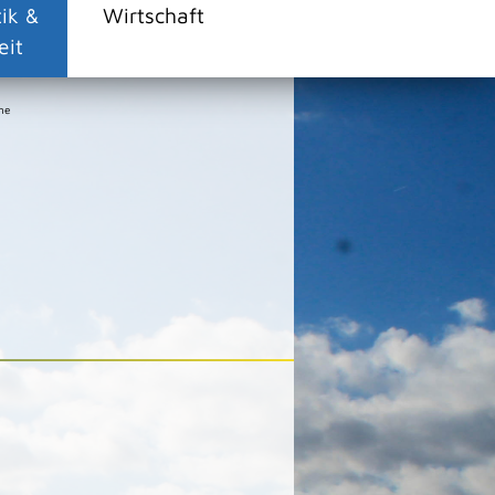
tik &
Wirtschaft
eit
ne