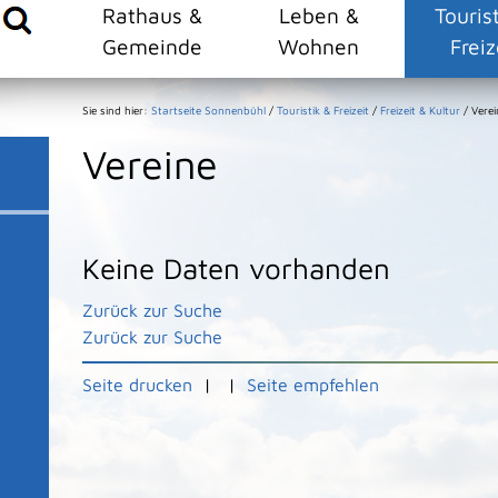
Rathaus &
Leben &
Touris
Gemeinde
Wohnen
Freiz
Sie sind hier:
Startseite Sonnenbühl
/
Touristik & Freizeit
/
Freizeit & Kultur
/
Verei
Vereine
Keine Daten vorhanden
Zurück zur Suche
Zurück zur Suche
Seite drucken
|
|
Seite empfehlen