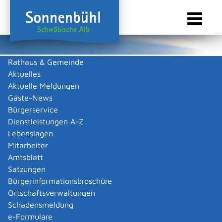
Rathaus & Gemeinde
Aktuelles
Sie sind hier:
Startseite Sonnenbühl
/
Touristik & Freizeit
/
Freizeit & Kultur
/
Vereine
Aktuelle Meldungen
Vereine
Gäste-News
Bürgerservice
Dienstleistungen A-Z
Lebenslagen
Keine Daten vorhanden
Mitarbeiter
Amtsblatt
Zurück zur Suche
Satzungen
Zurück zur Suche
Bürgerinformationsbroschüre
Ortschaftsverwaltungen
|
|
Schadensmeldung
e-Formulare