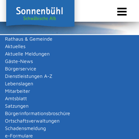
Rathaus & Gemeinde
Aktuelles
Sie sind hier:
Startseite Sonnenbühl
/
Touristik & Freizeit
/
Freizeit & Kultur
/
Vereine
Aktuelle Meldungen
Vereine
Gäste-News
Bürgerservice
Dienstleistungen A-Z
Lebenslagen
Keine Daten vorhanden
Mitarbeiter
Amtsblatt
Zurück zur Suche
Satzungen
Zurück zur Suche
Bürgerinformationsbroschüre
Ortschaftsverwaltungen
|
|
Schadensmeldung
e-Formulare