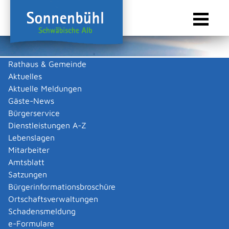
Rathaus & Gemeinde
Aktuelles
Sie sind hier:
Startseite Sonnenbühl
/
Touristik & Freizeit
/
Freizeit & Kultur
/
Vereine
Aktuelle Meldungen
Vereine
Gäste-News
Bürgerservice
Dienstleistungen A-Z
Lebenslagen
Keine Daten vorhanden
Mitarbeiter
Amtsblatt
Zurück zur Suche
Satzungen
Zurück zur Suche
Bürgerinformationsbroschüre
Ortschaftsverwaltungen
|
|
Schadensmeldung
e-Formulare