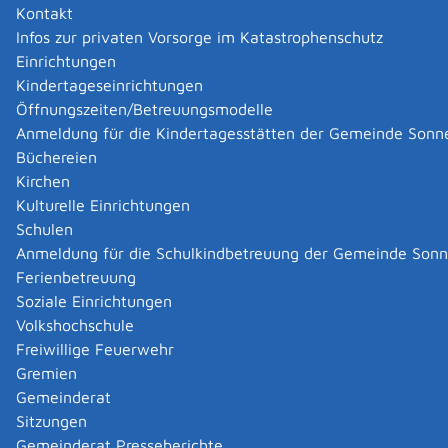
Kontakt
Infos zur privaten Vorsorge im Katastrophenschutz
Einrichtungen
|
|
Kindertageseinrichtungen
Öffnungszeiten/Betreuungsmodelle
Anmeldung für die Kindertagesstätten der Gemeinde Sonn
Büchereien
Kirchen
Kulturelle Einrichtungen
Schulen
Anmeldung für die Schulkindbetreuung der Gemeinde Son
Ferienbetreuung
Soziale Einrichtungen
Volkshochschule
Freiwillige Feuerwehr
Gremien
Gemeinderat
Datenschutz
|
Impressum
p
owered by
Sitzungen
Komm.ONE
Gemeinderat Presseberichte