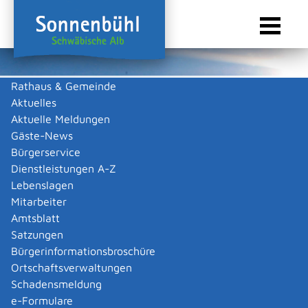
Rathaus & Gemeinde
Aktuelles
Sie sind hier:
Startseite Sonnenbühl
/
Touristik & Freizeit
/
Freizeit & Kultur
/
Vereine
Aktuelle Meldungen
Vereine
Gäste-News
Bürgerservice
Dienstleistungen A-Z
Lebenslagen
Alle
A
B
C
D
E
F
G
H
J
K
M
N
P
R
Mitarbeiter
S
T
V
W
0 -9
Amtsblatt
Satzungen
Bürgerinformationsbroschüre
Academic Sports and Cultural Club Reutlingen e. V.
Ortschaftsverwaltungen
Academic Sports and Cultural Club Reutlingen
e. V.
Schadensmeldung
Mehr …
e-Formulare