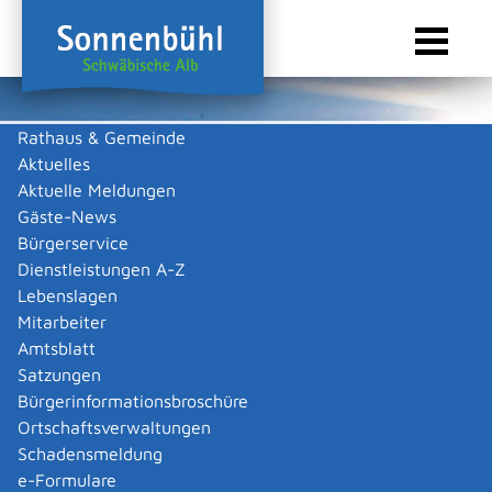
Rathaus & Gemeinde
Aktuelles
Sie sind hier:
Startseite Sonnenbühl
/
Touristik & Freizeit
/
Freizeit & Kultur
/
Vereine
Aktuelle Meldungen
Vereine
Gäste-News
Bürgerservice
Dienstleistungen A-Z
Lebenslagen
Keine Daten vorhanden
Mitarbeiter
Amtsblatt
Zurück zur Suche
Satzungen
Zurück zur Suche
Bürgerinformationsbroschüre
Ortschaftsverwaltungen
|
|
Schadensmeldung
e-Formulare