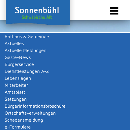
Rathaus & Gemeinde
Aktuelles
Sie sind hier:
Startseite Sonnenbühl
/
Wirtschaft
/
Gastronomie
Aktuelle Meldungen
Gastronomie
Gäste-News
Bürgerservice
Dienstleistungen A-Z
Lebenslagen
Keine Daten vorhanden
Mitarbeiter
Amtsblatt
Zurück zur Suche
Satzungen
Zurück zur Suche
Bürgerinformationsbroschüre
Ortschaftsverwaltungen
|
|
Schadensmeldung
e-Formulare