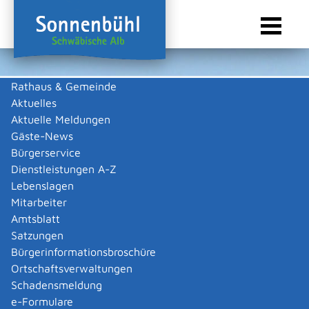
Rathaus & Gemeinde
Aktuelles
Sie sind hier:
Startseite Sonnenbühl
/
Wirtschaft
/
Gastronomie
Aktuelle Meldungen
Gastronomie
Gäste-News
Bürgerservice
Dienstleistungen A-Z
Lebenslagen
Keine Daten vorhanden
Mitarbeiter
Amtsblatt
Zurück zur Suche
Satzungen
Zurück zur Suche
Bürgerinformationsbroschüre
Ortschaftsverwaltungen
|
|
Schadensmeldung
e-Formulare