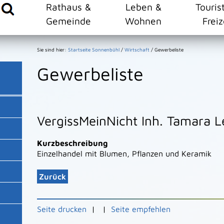
Rathaus &
Leben &
Touris
Gemeinde
Wohnen
Freiz
Sie sind hier:
Startseite Sonnenbühl
/
Wirtschaft
/
Gewerbeliste
Gewerbeliste
VergissMeinNicht Inh. Tamara Le
Kurzbeschreibung
Einzelhandel mit Blumen, Pflanzen und Keramik
Zurück
Seite drucken
|
|
Seite empfehlen