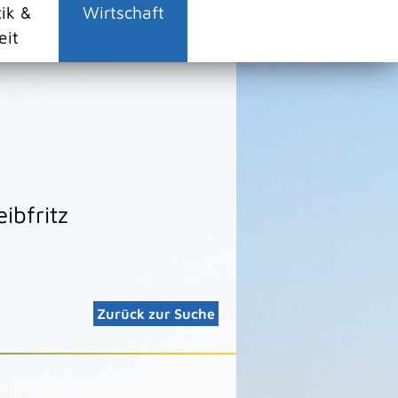
tik &
Wirtschaft
eit
ibfritz
Zurück zur Suche