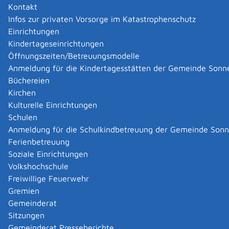
hochwertigen Kunststoffprodukten in Vakuum-Tiefziehtechnik
Kontakt
und Warmumformung.
Infos zur privaten Vorsorge im Katastrophenschutz
Durch unsere langjährige Erfahrung im Bereich der
Einrichtungen
Kunststoffverarbeitung können wir bereits während der
Kindertageseinrichtungen
Produktentwicklung dazu beitragen die Herstellkosten der
Kunststoffteile positiv zu beeinflussen.
Öffnungszeiten/Betreuungsmodelle
Vertrauen Sie auf unsere Erfahrung und unser Know-how. Wir
Anmeldung für die Kindertagesstätten der Gemeinde Sonn
beraten Sie gerne, wenn es darum geht, gemeinsam mit Ihnen,
Büchereien
Möglichkeiten zu finden Ihre Produkte durch Thermoformen und
Kirchen
Warmkanten zu realisieren.
Kulturelle Einrichtungen
Schulen
Zurück
Zurück zur Suche
Anmeldung für die Schulkindbetreuung der Gemeinde Son
Ferienbetreuung
|
|
Soziale Einrichtungen
Volkshochschule
Freiwillige Feuerwehr
Gremien
Gemeinderat
Datenschutz
|
Impressum
p
owered by
Sitzungen
Komm.ONE
Gemeinderat Presseberichte