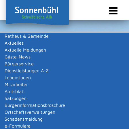
Rathaus & Gemeinde
Aktuelles
Sie sind hier:
Startseite Sonnenbühl
/
Wirtschaft
/
Gewerbeliste
Aktuelle Meldungen
Gewerbeliste
Gäste-News
Bürgerservice
Dienstleistungen A-Z
Lebenslagen
ULMER Kunststoffteile GmbH &
Mitarbeiter
Amtsblatt
Co. KG
Satzungen
Bürgerinformationsbroschüre
Beschreibung
Ortschaftsverwaltungen
Wir verstehen uns als kompetenten Lösungspartner bei der
Schadensmeldung
Entwicklung und Herstellung von qualitativ und technisch
e-Formulare