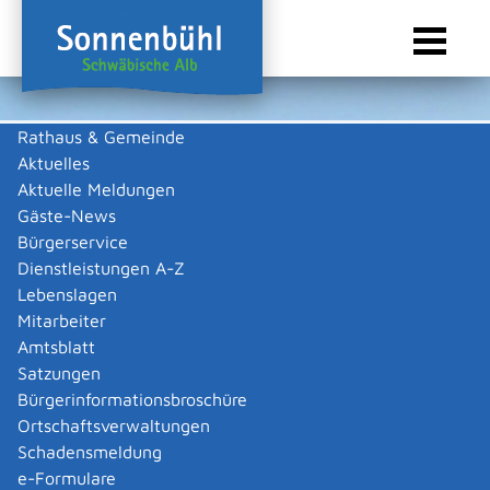
Rathaus & Gemeinde
Aktuelles
Sie sind hier:
Startseite Sonnenbühl
/
Wirtschaft
/
Gewerbeliste
Aktuelle Meldungen
Gewerbeliste
Gäste-News
Bürgerservice
Dienstleistungen A-Z
Lebenslagen
steilhang medienproduktion
Mitarbeiter
Amtsblatt
Betz
Andreas
Satzungen
Zurück
Zurück zur Suche
Bürgerinformationsbroschüre
Ortschaftsverwaltungen
Schadensmeldung
|
|
e-Formulare