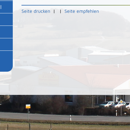
l
Seite drucken
|
|
Seite empfehlen