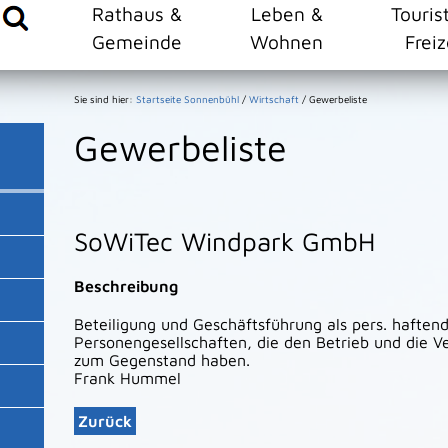
Rathaus &
Leben &
Touris
Gemeinde
Wohnen
Freiz
Sie sind hier:
Startseite Sonnenbühl
/
Wirtschaft
/
Gewerbeliste
Gewerbeliste
SoWiTec Windpark GmbH
Beschreibung
Beteiligung und Geschäftsführung als pers. haftend
Personengesellschaften, die den Betrieb und die 
zum Gegenstand haben.
Frank
Hummel
Zurück