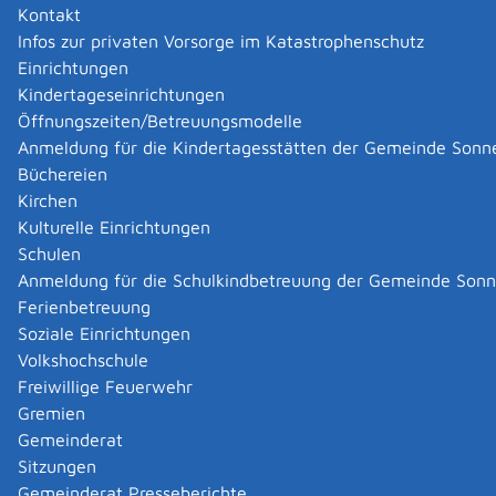
Kontakt
Infos zur privaten Vorsorge im Katastrophenschutz
Zurück
Zurück zur Suche
Einrichtungen
Kindertageseinrichtungen
|
|
Öffnungszeiten/Betreuungsmodelle
Anmeldung für die Kindertagesstätten der Gemeinde Sonn
Büchereien
Kirchen
Kulturelle Einrichtungen
Schulen
Anmeldung für die Schulkindbetreuung der Gemeinde Son
Ferienbetreuung
Soziale Einrichtungen
Volkshochschule
Freiwillige Feuerwehr
Gremien
Gemeinderat
Datenschutz
|
Impressum
p
owered by
Sitzungen
Komm.ONE
Gemeinderat Presseberichte