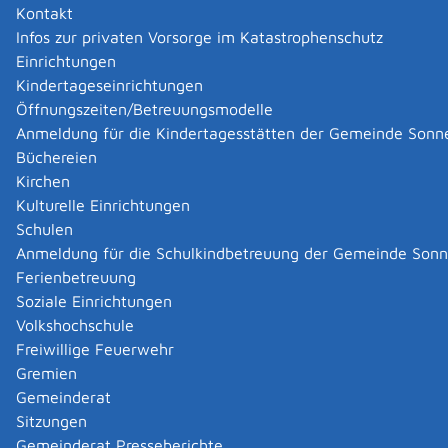
Dominik
Schwarz
Kontakt
Infos zur privaten Vorsorge im Katastrophenschutz
Zurück
Zurück zur Suche
Einrichtungen
Kindertageseinrichtungen
Öffnungszeiten/Betreuungsmodelle
|
|
Anmeldung für die Kindertagesstätten der Gemeinde Sonn
Büchereien
Kirchen
Kulturelle Einrichtungen
Schulen
Anmeldung für die Schulkindbetreuung der Gemeinde Son
Ferienbetreuung
Soziale Einrichtungen
Volkshochschule
Freiwillige Feuerwehr
Gremien
Gemeinderat
Datenschutz
|
Impressum
p
owered by
Sitzungen
Komm.ONE
Gemeinderat Presseberichte