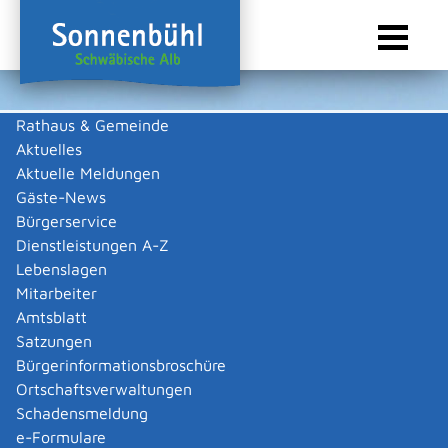
Rathaus & Gemeinde
Aktuelles
Sie sind hier:
Startseite Sonnenbühl
/
Wirtschaft
/
Gewerbeliste
Aktuelle Meldungen
Gewerbeliste
Gäste-News
Bürgerservice
Dienstleistungen A-Z
Lebenslagen
Schwarz GmbH früher Elektro
Mitarbeiter
Amtsblatt
Schwarz GmbH
Satzungen
Bürgerinformationsbroschüre
Beschreibung
Ortschaftsverwaltungen
Betrieb eines Elektro-Heizungs- und
Schadensmeldung
Sanitärinstallationgeschäftes samt Radio- und
e-Formulare
Fernsehtechnik