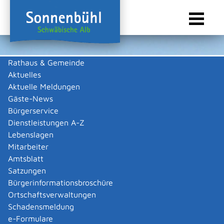
Rathaus & Gemeinde
Aktuelles
Sie sind hier:
Startseite Sonnenbühl
/
Wirtschaft
/
Gewerbeliste
Aktuelle Meldungen
Gewerbeliste
Gäste-News
Bürgerservice
Dienstleistungen A-Z
Lebenslagen
Rund Monja
Mitarbeiter
Amtsblatt
Beschreibung
Satzungen
Bürgerinformationsbroschüre
Nageldekoration, Pilzbehandlung, Hilfe für Nagelkauer,
Ortschaftsverwaltungen
Anbringung von Kunstnägeln.
Monja
Rund
Schadensmeldung
e-Formulare