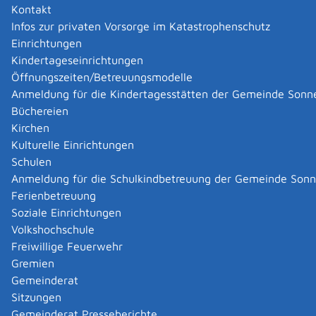
Zurück
Zurück zur Suche
Kontakt
Infos zur privaten Vorsorge im Katastrophenschutz
Einrichtungen
|
|
Kindertageseinrichtungen
Öffnungszeiten/Betreuungsmodelle
Anmeldung für die Kindertagesstätten der Gemeinde Sonn
Büchereien
Kirchen
Kulturelle Einrichtungen
Schulen
Anmeldung für die Schulkindbetreuung der Gemeinde Son
Ferienbetreuung
Soziale Einrichtungen
Volkshochschule
Freiwillige Feuerwehr
Gremien
Gemeinderat
Datenschutz
|
Impressum
p
owered by
Sitzungen
Komm.ONE
Gemeinderat Presseberichte