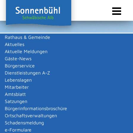
Rathaus & Gemeinde
Aktuelles
Sie sind hier:
Startseite Sonnenbühl
/
Wirtschaft
/
Gewerbeliste
Aktuelle Meldungen
Gewerbeliste
Gäste-News
Bürgerservice
Dienstleistungen A-Z
Lebenslagen
Reiff Sicherheitstechnik GbR
Mitarbeiter
Amtsblatt
Peter
Reiff
Satzungen
Zurück
Zurück zur Suche
Bürgerinformationsbroschüre
Ortschaftsverwaltungen
Schadensmeldung
|
|
e-Formulare