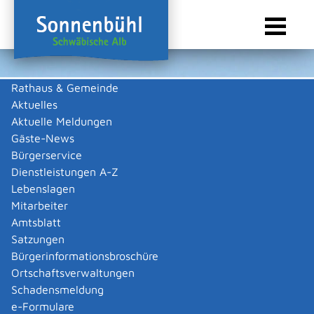
Rathaus & Gemeinde
Aktuelles
Sie sind hier:
Startseite Sonnenbühl
/
Wirtschaft
/
Gewerbeliste
Aktuelle Meldungen
Gewerbeliste
Gäste-News
Bürgerservice
Dienstleistungen A-Z
Lebenslagen
Möck, Ronny
Mitarbeiter
Amtsblatt
Beschreibung
Satzungen
Bürgerinformationsbroschüre
Fahrzeughandel
Ortschaftsverwaltungen
Ronny
Möck
Schadensmeldung
Zurück
Zurück zur Suche
e-Formulare