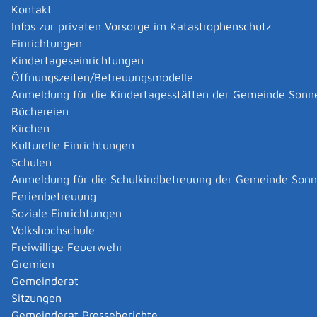
Herbert
Möck
Kontakt
Infos zur privaten Vorsorge im Katastrophenschutz
Zurück
Zurück zur Suche
Einrichtungen
Kindertageseinrichtungen
Öffnungszeiten/Betreuungsmodelle
|
|
Anmeldung für die Kindertagesstätten der Gemeinde Sonn
Büchereien
Kirchen
Kulturelle Einrichtungen
Schulen
Anmeldung für die Schulkindbetreuung der Gemeinde Son
Ferienbetreuung
Soziale Einrichtungen
Volkshochschule
Freiwillige Feuerwehr
Gremien
Gemeinderat
Datenschutz
|
Impressum
p
owered by
Sitzungen
Komm.ONE
Gemeinderat Presseberichte