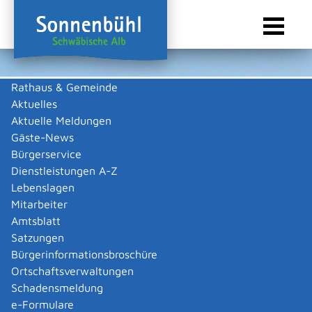
Rathaus & Gemeinde
Aktuelles
Sie sind hier:
Startseite Sonnenbühl
/
Wirtschaft
/
Gewerbeliste
Aktuelle Meldungen
Gewerbeliste
Gäste-News
Bürgerservice
Dienstleistungen A-Z
Lebenslagen
Kleinmann Werbemittel GmbH
Mitarbeiter
Amtsblatt
Beschreibung
Satzungen
Bürgerinformationsbroschüre
Flüssigkeitsverarbeitung und Werbemittel
Ortschaftsverwaltungen
Gerhard
Kleinmann
Schadensmeldung
Zurück
Zurück zur Suche
e-Formulare