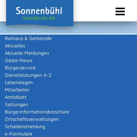
Rathaus & Gemeinde
Aktuelles
Sie sind hier:
Startseite Sonnenbühl
/
Wirtschaft
/
Gewerbeliste
Aktuelle Meldungen
Gewerbeliste
Gäste-News
Bürgerservice
Dienstleistungen A-Z
Lebenslagen
Karcher Thomas
Mitarbeiter
Amtsblatt
Beschreibung
Satzungen
Bürgerinformationsbroschüre
Flaschnerei
Ortschaftsverwaltungen
Thomas
Karcher
Schadensmeldung
Zurück
Zurück zur Suche
e-Formulare