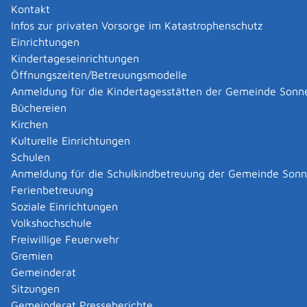
rotationssymmetrischen Halbfabrikate aus Metall
Kontakt
Markus
Herzog
Infos zur privaten Vorsorge im Katastrophenschutz
Einrichtungen
Zurück
Zurück zur Suche
Kindertageseinrichtungen
Öffnungszeiten/Betreuungsmodelle
Anmeldung für die Kindertagesstätten der Gemeinde Sonn
|
|
Büchereien
Kirchen
Kulturelle Einrichtungen
Schulen
Anmeldung für die Schulkindbetreuung der Gemeinde Son
Ferienbetreuung
Soziale Einrichtungen
Volkshochschule
Freiwillige Feuerwehr
Gremien
Gemeinderat
Datenschutz
|
Impressum
p
owered by
Sitzungen
Komm.ONE
Gemeinderat Presseberichte