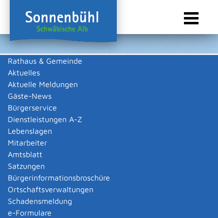
Rathaus & Gemeinde
Aktuelles
Sie sind hier:
Startseite Sonnenbühl
/
Wirtschaft
/
Gewerbeliste
Aktuelle Meldungen
Gewerbeliste
Gäste-News
Bürgerservice
Dienstleistungen A-Z
Lebenslagen
Herzog Präzisions-, Dreh- und
Mitarbeiter
Amtsblatt
Frästechnik GmbH
Satzungen
Bürgerinformationsbroschüre
Beschreibung
Ortschaftsverwaltungen
Betreiben einer mechanischen Fertigung in Genkingen,
Schadensmeldung
insbesondere die spanende Bearbeitung
e-Formulare
rotationssymmetrischen und nicht