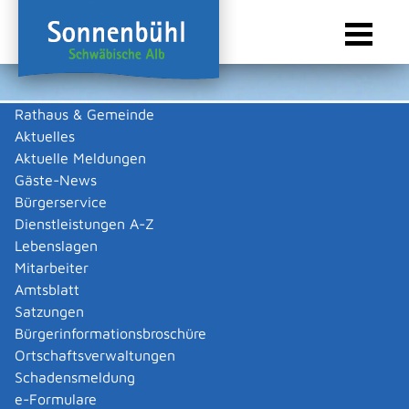
Rathaus & Gemeinde
Aktuelles
Sie sind hier:
Startseite Sonnenbühl
/
Wirtschaft
/
Gewerbeliste
Aktuelle Meldungen
Gewerbeliste
Gäste-News
Bürgerservice
Dienstleistungen A-Z
Lebenslagen
Fahrschule Töff-Töff GmbH
Mitarbeiter
Amtsblatt
Beschreibung
Satzungen
Bürgerinformationsbroschüre
Fahrschule
Ortschaftsverwaltungen
Hans-Frieder
Reiff
Schadensmeldung
Zurück
Zurück zur Suche
e-Formulare