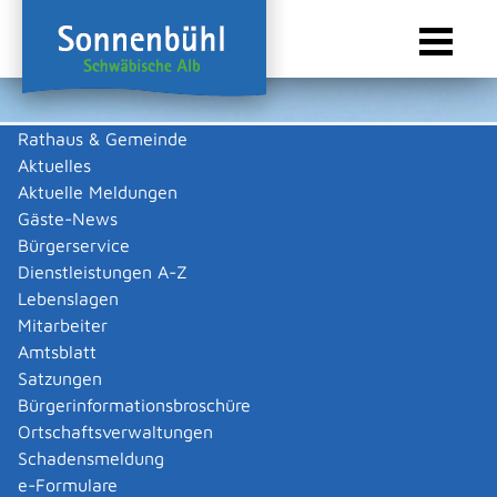
Rathaus & Gemeinde
Aktuelles
Sie sind hier:
Startseite Sonnenbühl
/
Wirtschaft
/
Gewerbeliste
Aktuelle Meldungen
Gewerbeliste
Gäste-News
Bürgerservice
Dienstleistungen A-Z
Lebenslagen
Bartiromo, Maria
Mitarbeiter
Amtsblatt
Beschreibung
Satzungen
Bürgerinformationsbroschüre
Nagelstudio "Nailart & More"
Ortschaftsverwaltungen
Maria
Bartiromo
Schadensmeldung
Zurück
Zurück zur Suche
e-Formulare