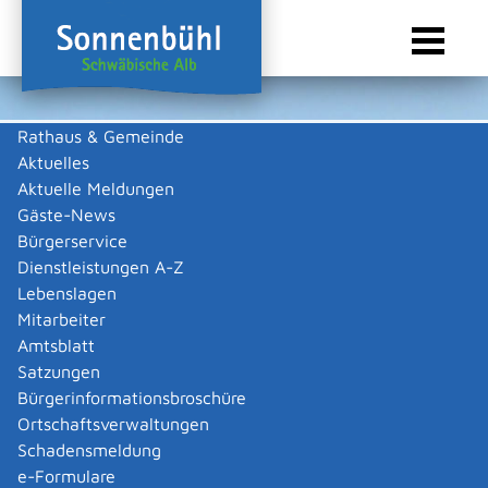
Rathaus & Gemeinde
Aktuelles
Sie sind hier:
Startseite Sonnenbühl
/
Wirtschaft
/
Gewerbeliste
Aktuelle Meldungen
Gewerbeliste
Gäste-News
Bürgerservice
Dienstleistungen A-Z
Lebenslagen
Annonette Flammer
Mitarbeiter
Amtsblatt
Beschreibung
Satzungen
Bürgerinformationsbroschüre
Verkauf, Ankauf von Zweirädern
Ortschaftsverwaltungen
Annonette
Flammer
Schadensmeldung
Zurück
Zurück zur Suche
e-Formulare