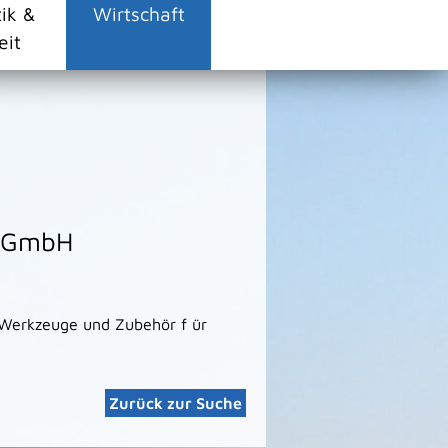
tik &
Wirtschaft
eit
e GmbH
 Werkzeuge und Zubehör f ür
Zurück zur Suche