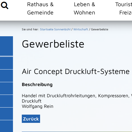
Rathaus &
Leben &
Touris
Gemeinde
Wohnen
Freiz
Sie sind hier:
Startseite Sonnenbühl
/
Wirtschaft
/
Gewerbeliste
Gewerbeliste
Air Concept Druckluft-System
Beschreibung
Handel mit Druckluftrohrleitungen, Kompressoren,
Druckluft
Wolfgang
Rein
Zurück