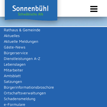
Rathaus & Gemeinde
Aktuelles
Sie sind hier:
Startseite Sonnenbühl
/
Wirtschaft
/
Gewerbeliste
Aktuelle Meldungen
Gewerbeliste
Gäste-News
Bürgerservice
Dienstleistungen A-Z
Lebenslagen
Aicomp Consulting GmbH
Mitarbeiter
Amtsblatt
Beschreibung
Satzungen
Bürgerinformationsbroschüre
Unternehmensberatung Schwerpunkt EDV
Ortschaftsverwaltungen
Michael
Tews
Schadensmeldung
e-Formulare
Zurück
Zurück zur Suche