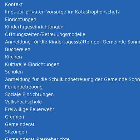
Kontakt
Infos zur privaten Vorsorge im Katastrophenschutz
|
|
Einrichtungen
Kindertageseinrichtungen
Öffnungszeiten/Betreuungsmodelle
Anmeldung für die Kindertagesstätten der Gemeinde Sonn
Büchereien
Kirchen
Kulturelle Einrichtungen
Schulen
Anmeldung für die Schulkindbetreuung der Gemeinde Son
Ferienbetreuung
Soziale Einrichtungen
Volkshochschule
Freiwillige Feuerwehr
Gremien
Gemeinderat
Datenschutz
|
Impressum
p
owered by
Sitzungen
Komm.ONE
Gemeinderat Presseberichte