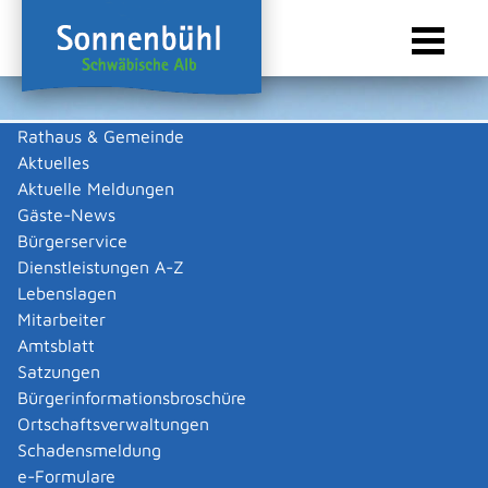
Rathaus & Gemeinde
Aktuelles
Sie sind hier:
Startseite Sonnenbühl
/
Wirtschaft
/
Gewerbeliste
Aktuelle Meldungen
Gewerbeliste
Gäste-News
Bürgerservice
Dienstleistungen A-Z
Lebenslagen
Keine Daten vorhanden
Mitarbeiter
Amtsblatt
Zurück zur Suche
Satzungen
Zurück zur Suche
Bürgerinformationsbroschüre
Ortschaftsverwaltungen
|
|
Schadensmeldung
e-Formulare