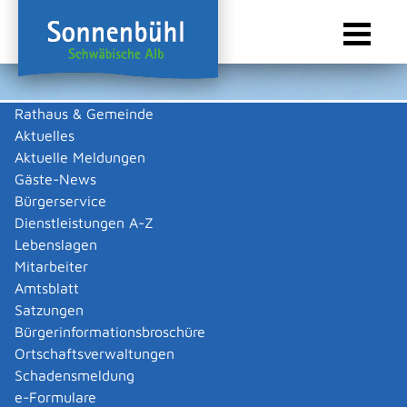
Rathaus & Gemeinde
Aktuelles
Sie sind hier:
Startseite Sonnenbühl
/
Wirtschaft
/
Gewerbeliste
Aktuelle Meldungen
Gewerbeliste
Gäste-News
Bürgerservice
Dienstleistungen A-Z
Lebenslagen
Keine Daten vorhanden
Mitarbeiter
Amtsblatt
Zurück zur Suche
Satzungen
Zurück zur Suche
Bürgerinformationsbroschüre
Ortschaftsverwaltungen
|
|
Schadensmeldung
e-Formulare