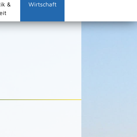
tik &
Wirtschaft
eit