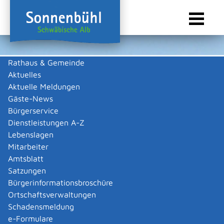
Rathaus & Gemeinde
Aktuelles
Sie sind hier:
Startseite Sonnenbühl
/
Wirtschaft
/
Gewerbeliste
Aktuelle Meldungen
Gewerbeliste
Gäste-News
Bürgerservice
Dienstleistungen A-Z
Lebenslagen
Keine Daten vorhanden
Mitarbeiter
Amtsblatt
Zurück zur Suche
Satzungen
Zurück zur Suche
Bürgerinformationsbroschüre
Ortschaftsverwaltungen
|
|
Schadensmeldung
e-Formulare