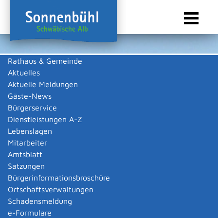
Rathaus & Gemeinde
Aktuelles
Sie sind hier:
Startseite Sonnenbühl
/
Wirtschaft
/
Gewerbeliste
Aktuelle Meldungen
Gewerbeliste
Gäste-News
Bürgerservice
Dienstleistungen A-Z
Lebenslagen
Keine Daten vorhanden
Mitarbeiter
Amtsblatt
Zurück zur Suche
Satzungen
Zurück zur Suche
Bürgerinformationsbroschüre
Ortschaftsverwaltungen
|
|
Schadensmeldung
e-Formulare